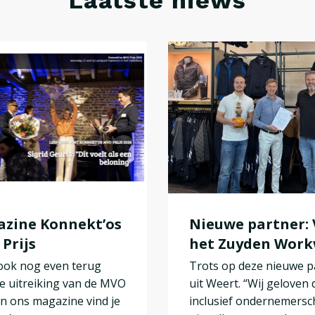
Laatste niews
zine Konnekt’os
Nieuwe partner:
Prijs
het Zuyden Wor
 ook nog even terug
Trots op deze nieuwe p
e uitreiking van de MVO
uit Weert. “Wij geloven 
 In ons magazine vind je
inclusief ondernemers