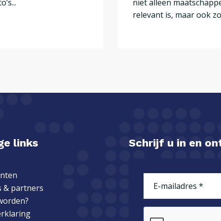
o’s...
niet alleen maatschappe
relevant is, maar ook zor
e links
Schrijf u in en o
nten
E-
 & partners
mailadres
(Vereist)
worden?
erklaring
CAPTCHA