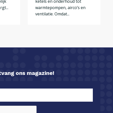
lijk
ketels en onderhoud tot
gt...
warmtepompen, airco’s en
ventilatie. Omdat...
ntvang ons magazine!