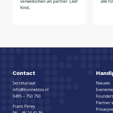
verwelkomen als partner. Leef
alle fot
Kind...
Contact
Handig
Secretariaat
Nieuws
info@konnektos.nl
Eveneme
0495 – 750 750
Founders
Partner 
Frans Perey
Privacyv
06 – 46 24 41 36