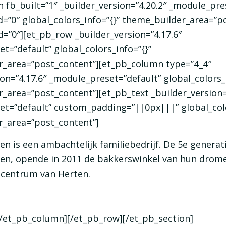
n fb_built=”1″ _builder_version=”4.20.2″ _module_pre
=”0″ global_colors_info=”{}” theme_builder_area=”p
d=”0″][et_pb_row _builder_version=”4.17.6″
t=”default” global_colors_info=”{}”
r_area=”post_content”][et_pb_column type=”4_4″
ion=”4.17.6″ _module_preset=”default” global_colors_
_area=”post_content”][et_pb_text _builder_version=
t=”default” custom_padding=”||0px|||” global_colo
r_area=”post_content”]
en is een ambachtelijk familiebedrijf. De 5e generati
n, opende in 2011 de bakkerswinkel van hun drome
lcentrum van Herten.
[/et_pb_column][/et_pb_row][/et_pb_section]