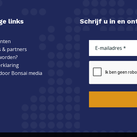
e links
Schrijf u in en o
nten
E-
 & partners
mailadres
(Vereist)
worden?
erklaring
CAPTCHA
 door
Bonsai media