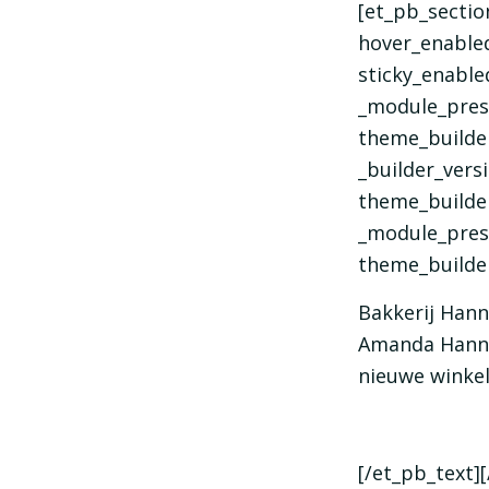
[et_pb_sectio
hover_enabled
sticky_enable
_module_prese
theme_builde
_builder_vers
theme_builder
_module_prese
theme_builde
Bakkerij Hann
Amanda Hanne
nieuwe winke
[/et_pb_text]