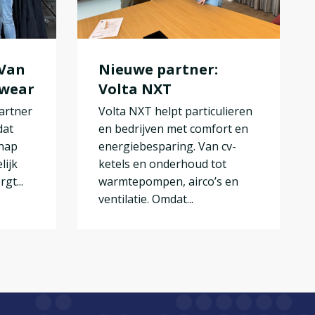
 Van
Nieuwe partner:
kwear
Volta NXT
artner
Volta NXT helpt particulieren
dat
en bedrijven met comfort en
chap
energiebesparing. Van cv-
lijk
ketels en onderhoud tot
gt...
warmtepompen, airco’s en
ventilatie. Omdat...