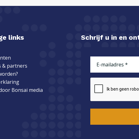
e links
Schrijf u in en o
nten
E-
 & partners
mailadres
(Vereist)
worden?
erklaring
CAPTCHA
 door
Bonsai media