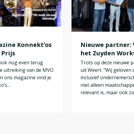
zine Konnekt’os
Nieuwe partner:
Prijs
het Zuyden Wor
 ook nog even terug
Trots op deze nieuwe p
e uitreiking van de MVO
uit Weert. “Wij geloven 
 In ons magazine vind je
inclusief ondernemers
o’s...
niet alleen maatschappe
relevant is, maar ook zor