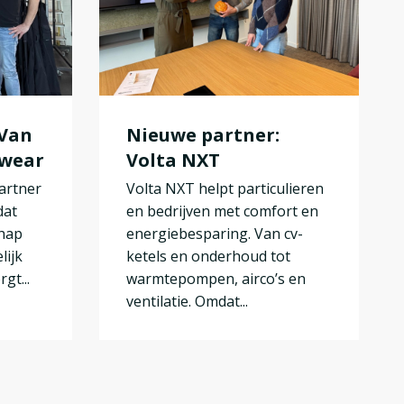
 Van
Nieuwe partner:
kwear
Volta NXT
artner
Volta NXT helpt particulieren
dat
en bedrijven met comfort en
chap
energiebesparing. Van cv-
lijk
ketels en onderhoud tot
gt...
warmtepompen, airco’s en
ventilatie. Omdat...