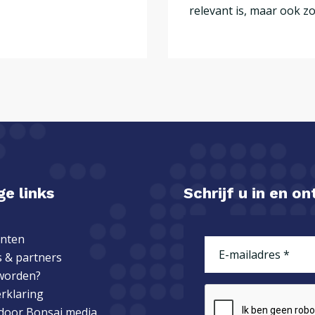
relevant is, maar ook zor
e links
Schrijf u in en o
nten
E-
 & partners
mailadres
(Vereist)
worden?
erklaring
CAPTCHA
 door
Bonsai media