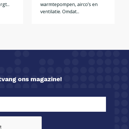
gt...
warmtepompen, airco’s en
ventilatie. Omdat...
ntvang ons magazine!