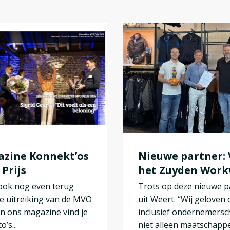
zine Konnekt’os
Nieuwe partner:
Prijs
het Zuyden Wor
 ook nog even terug
Trots op deze nieuwe p
e uitreiking van de MVO
uit Weert. “Wij geloven 
 In ons magazine vind je
inclusief ondernemers
o’s...
niet alleen maatschappe