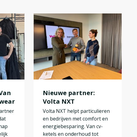
 Van
Nieuwe partner:
kwear
Volta NXT
artner
Volta NXT helpt particulieren
dat
en bedrijven met comfort en
chap
energiebesparing. Van cv-
lijk
ketels en onderhoud tot